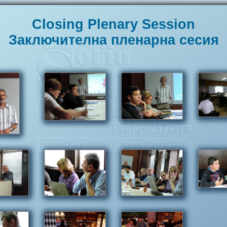
Closing Plenary Session
Заключителна пленарна сесия